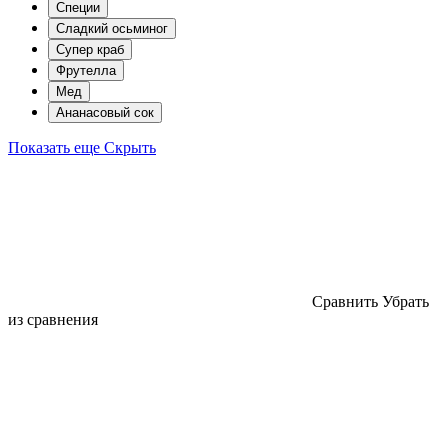
Специи
Сладкий осьминог
Супер краб
Фрутелла
Мед
Ананасовый сок
Показать еще
Скрыть
Cравнить
Убрать
из сравнения