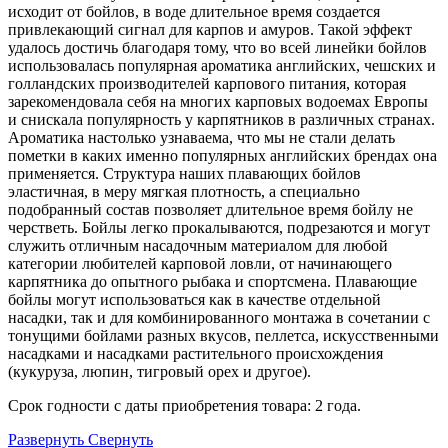
исходит от бойлов, в воде длительное время создается
привлекающий сигнал для карпов и амуров. Такой эффект
удалось достичь благодаря тому, что во всей линейки бойлов
использовалась популярная ароматика английских, чешских и
голландских производителей карпового питания, которая
зарекомендовала себя на многих карповых водоемах Европы
и снискала популярность у карпятников в различных странах.
Ароматика настолько узнаваема, что мы не стали делать
пометки в каких именно популярных английских брендах она
применяется. Структура наших плавающих бойлов
эластичная, в меру мягкая плотность, а специально
подобранный состав позволяет длительное время бойлу не
черстветь. Бойлы легко прокалываются, подрезаются и могут
служить отличным насадочным материалом для любой
категории любителей карповой ловли, от начинающего
карпятника до опытного рыбака и спортсмена. Плавающие
бойлы могут использоваться как в качестве отдельной
насадки, так и для комбинированного монтажа в сочетании с
тонущими бойлами разных вкусов, пеллетса, искусственными
насадками и насадками растительного происхождения
(кукуруза, люпин, тигровый орех и другое).
Срок годности с даты приобретения товара: 2 года.
Развернуть
Свернуть