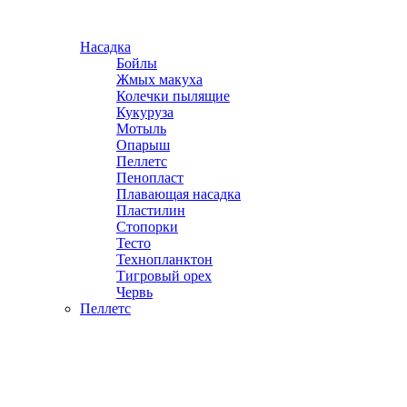
Насадка
Бойлы
Жмых макуха
Колечки пылящие
Кукуруза
Мотыль
Опарыш
Пеллетс
Пенопласт
Плавающая насадка
Пластилин
Стопорки
Тесто
Технопланктон
Тигровый орех
Червь
Пеллетс