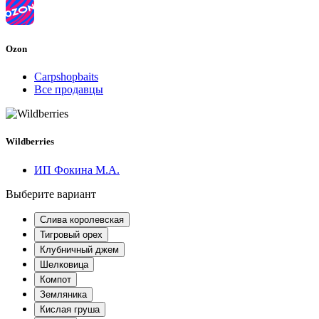
Ozon
Carpshopbaits
Все продавцы
Wildberries
ИП Фокина М.А.
Выберите вариант
Слива королевская
Тигровый орех
Клубничный джем
Шелковица
Компот
Земляника
Кислая груша