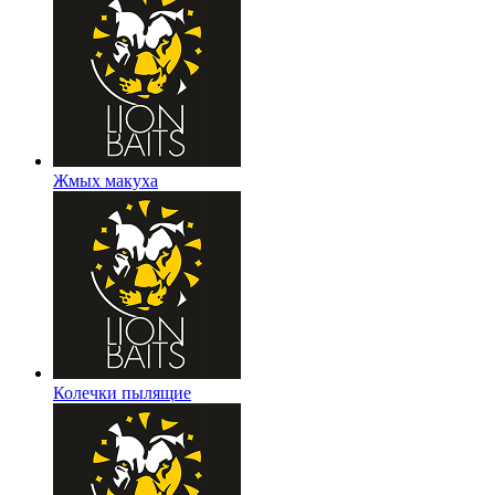
Жмых макуха
Колечки пылящие