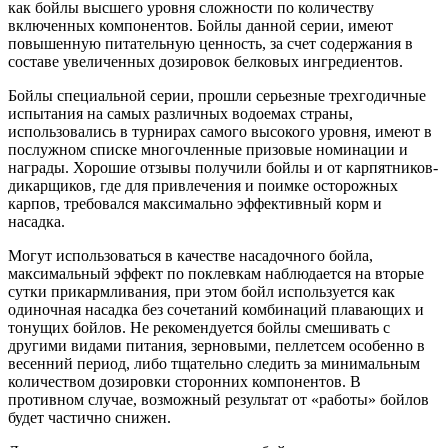
как бойлы высшего уровня сложности по количеству
включенных компонентов. Бойлы данной серии, имеют
повышенную питательную ценность, за счет содержания в
составе увеличенных дозировок белковых ингредиентов.
Бойлы специальной серии, прошли серьезные трехгодичные
испытания на самых различных водоемах страны,
использовались в турнирах самого высокого уровня, имеют в
послужном списке многочленные призовые номинации и
награды. Хорошие отзывы получили бойлы и от карпятников-
дикарщиков, где для привлечения и поимке осторожных
карпов, требовался максимально эффективный корм и
насадка.
Могут использоваться в качестве насадочного бойла,
максимальный эффект по поклевкам наблюдается на вторые
сутки прикармливания, при этом бойл используется как
одиночная насадка без сочетаний комбинаций плавающих и
тонущих бойлов. Не рекомендуется бойлы смешивать с
другими видами питания, зерновыми, пеллетсем особенно в
весенний период, либо тщательно следить за минимальным
количеством дозировки сторонних компонентов. В
противном случае, возможный результат от «работы» бойлов
будет частично снижен.