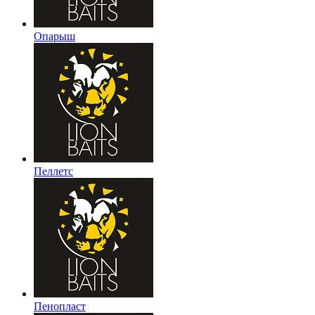
Опарыш
Пеллетс
Пенопласт