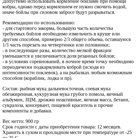
Допустимо использовать кормление бойлами при помощи
кобры, однако перед кормлением ее нужно смочить водой,
иначе бойлы при силовом забросе будут разрываться.
Рекомендации по использованию:
- для стартового закорма, большую часть количества
требуемых бойлов необходимо измельчить в круше или
другим способом, примерно 2/3 общего объема, оставшуюся
1/3 часть порезать на четвертинки или половинки;
- в последующие разы, количество мелкой фракции
уменьшается и увеличивается доля резанных бойлов;
- в условиях соревнований, в ночное время точку необходимо
периодически подкармливать коброй (исходя из
интенсивности поклевок), а на рыбалках любым возможным
способом (кораблик, лодка и пр).
Состав: рыбная мука дальневосточная, соевая мука
обезжиренная, кукурузная мука грубого помола, яичный
альбумин, ЗЦМ, дрожжи неактивные, яичная масса, бетаин,
сукралоза, консервант, пищевой краситель и прочие
компоненты и добавки.
Вес нетто: 900 гр
Срок годности с даты приобретения товара: 12 месяцев.
Хранить в сухом и прохладном месте при температуре от -25
до 25 С.