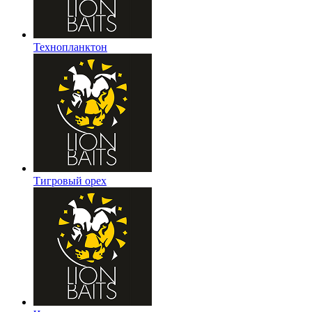
Технопланктон
Тигровый орех