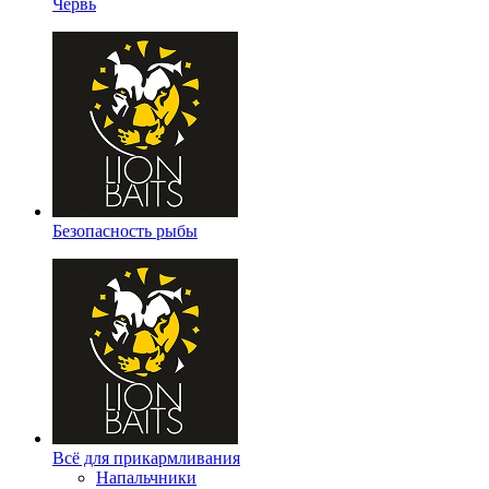
Червь
Безопасность рыбы
Всё для прикармливания
Напальчники