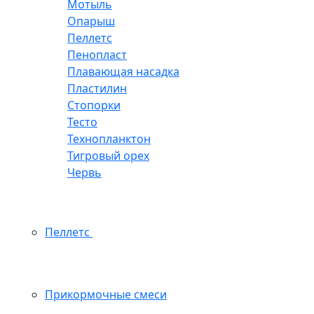
Мотыль
Опарыш
Пеллетс
Пенопласт
Плавающая насадка
Пластилин
Стопорки
Тесто
Технопланктон
Тигровый орех
Червь
Пеллетс
Прикормочные смеси