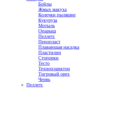
Бойлы
Жмых макуха
Колечки пылящие
Кукуруза
Мотыль
Опарыш
Пеллетс
Пенопласт
Плавающая насадка
Пластилин
Стопорки
Тесто
Технопланктон
Тигровый орех
Червь
Пеллетс