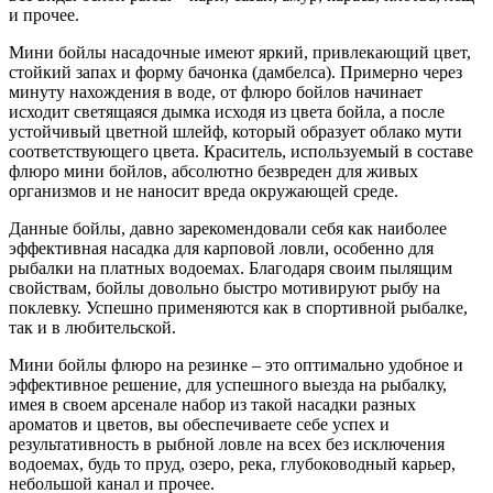
и прочее.
Мини бойлы насадочные имеют яркий, привлекающий цвет,
стойкий запах и форму бачонка (дамбелса). Примерно через
минуту нахождения в воде, от флюро бойлов начинает
исходит светящаяся дымка исходя из цвета бойла, а после
устойчивый цветной шлейф, который образует облако мути
соответствующего цвета. Краситель, используемый в составе
флюро мини бойлов, абсолютно безвреден для живых
организмов и не наносит вреда окружающей среде.
Данные бойлы, давно зарекомендовали себя как наиболее
эффективная насадка для карповой ловли, особенно для
рыбалки на платных водоемах. Благодаря своим пылящим
свойствам, бойлы довольно быстро мотивируют рыбу на
поклевку. Успешно применяются как в спортивной рыбалке,
так и в любительской.
Мини бойлы флюро на резинке – это оптимально удобное и
эффективное решение, для успешного выезда на рыбалку,
имея в своем арсенале набор из такой насадки разных
ароматов и цветов, вы обеспечиваете себе успех и
результативность в рыбной ловле на всех без исключения
водоемах, будь то пруд, озеро, река, глубоководный карьер,
небольшой канал и прочее.