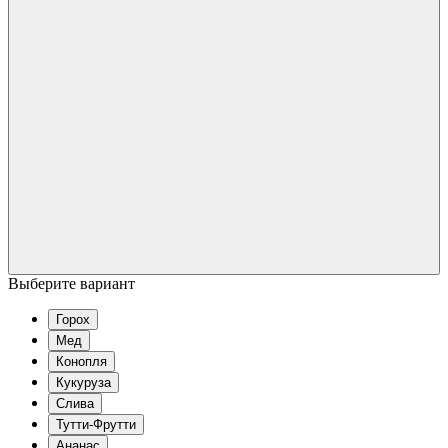
Выберите вариант
Горох
Мед
Конопля
Кукуруза
Слива
Тутти-Фрутти
Ананас